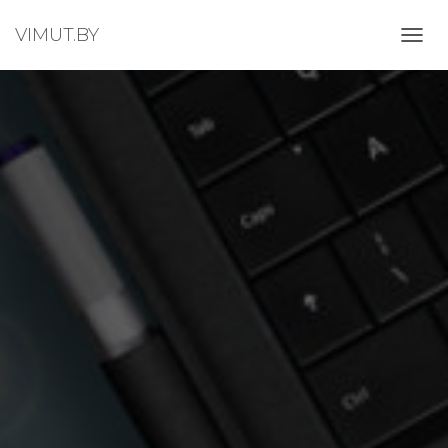
VIMUT.BY
П
Е
Р
Е
К
Л
Ю
Ч
И
Т
Ь
Н
А
В
И
Г
А
Ц
И
Ю